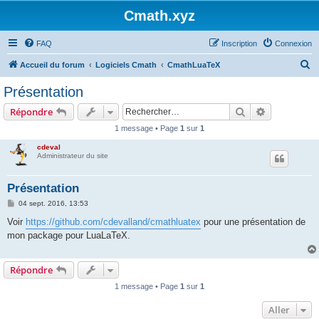
Cmath.xyz
FAQ
Inscription
Connexion
R
Accueil du forum
Logiciels Cmath
CmathLuaTeX
e
Présentation
c
Rechercher
Recherche 
Répondre
h
1 message • Page
1
sur
1
e
cdeval
r
Administrateur du site
c
h
Présentation
e
M
04 sept. 2016, 13:53
e
r
s
Voir
https://github.com/cdevalland/cmathluatex
pour une présentation de
s
mon package pour LuaLaTeX.
a
g
e
Répondre
1 message • Page
1
sur
1
Aller