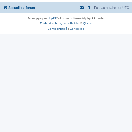
Accueil du forum
Fuseau horaire sur
UTC
Développé par
phpBB
® Forum Software © phpBB Limited
Traduction française officielle
©
Qiaeru
Confidentialité
|
Conditions