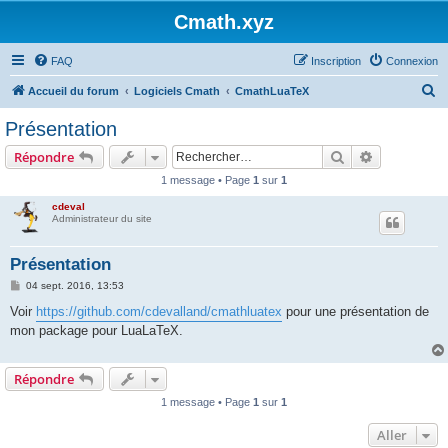
Cmath.xyz
FAQ
Inscription
Connexion
R
Accueil du forum
Logiciels Cmath
CmathLuaTeX
e
Présentation
c
Rechercher
Recherche 
Répondre
h
1 message • Page
1
sur
1
e
cdeval
r
Administrateur du site
c
h
Présentation
e
M
04 sept. 2016, 13:53
e
r
s
Voir
https://github.com/cdevalland/cmathluatex
pour une présentation de
s
mon package pour LuaLaTeX.
a
g
e
Répondre
1 message • Page
1
sur
1
Aller