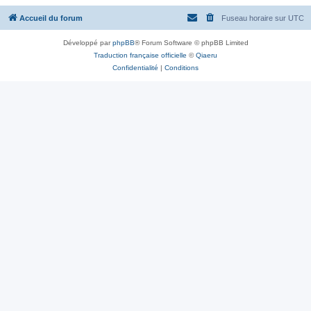
Accueil du forum
Fuseau horaire sur
UTC
Développé par
phpBB
® Forum Software © phpBB Limited
Traduction française officielle
©
Qiaeru
Confidentialité
|
Conditions