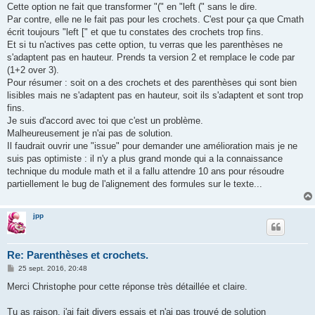
Cette option ne fait que transformer "(" en "left (" sans le dire.
Par contre, elle ne le fait pas pour les crochets. C'est pour ça que Cmath
écrit toujours "left [" et que tu constates des crochets trop fins.
Et si tu n'actives pas cette option, tu verras que les parenthèses ne
s'adaptent pas en hauteur. Prends ta version 2 et remplace le code par
(1+2 over 3).
Pour résumer : soit on a des crochets et des parenthèses qui sont bien
lisibles mais ne s'adaptent pas en hauteur, soit ils s'adaptent et sont trop
fins.
Je suis d'accord avec toi que c'est un problème.
Malheureusement je n'ai pas de solution.
Il faudrait ouvrir une "issue" pour demander une amélioration mais je ne
suis pas optimiste : il n'y a plus grand monde qui a la connaissance
technique du module math et il a fallu attendre 10 ans pour résoudre
partiellement le bug de l'alignement des formules sur le texte...
jpp
Re: Parenthèses et crochets.
M
25 sept. 2016, 20:48
e
s
Merci Christophe pour cette réponse très détaillée et claire.
s
a
g
Tu as raison, j'ai fait divers essais et n'ai pas trouvé de solution