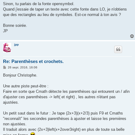
Sinon, tu parlais de la fonte opensymbol.
Quand j'essaie de taper un texte avec cette fonte dans LO, je n'obtiens
que des rectangles au lieu de symboles. Est-ce normal à ton avis ?
Bonne soirée.
JP
jpp
Re: Parenthèses et crochets.
M
26 sept. 2016, 16:06
e
s
Bonjour Christophe.
s
a
g
Une autre piste peut-être :
e
Faire en sorte que Cmath détecte les parenthèses qui entourent un / afin
d'ajuster ces parenthèses -> left( et right) , les autres n'étant pas
ajustées.
Un petit saut dans le futur : Je tape (2x+3)(x+2/3) puis F9 et Cmaths
"reconnaît" les secondes parenthèses à ajuster et laisse les premières
non ajustées.
Il traduit alors avec (2x+3)left(x+2over3right) en plus de toute sa belle