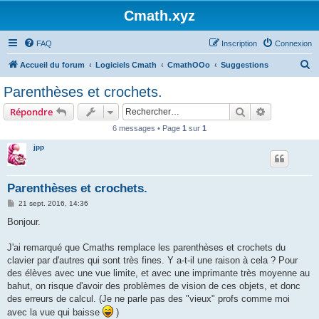
Cmath.xyz
FAQ
Inscription
Connexion
R
Accueil du forum
Logiciels Cmath
CmathOOo
Suggestions
e
Parenthèses et crochets.
c
Rechercher
Recherche 
Répondre
h
6 messages • Page
1
sur
1
e
jpp
r
c
h
Parenthèses et crochets.
e
M
21 sept. 2016, 14:36
e
r
s
Bonjour.
s
a
g
J'ai remarqué que Cmaths remplace les parenthèses et crochets du
e
clavier par d'autres qui sont très fines. Y a-t-il une raison à cela ? Pour
des élèves avec une vue limite, et avec une imprimante très moyenne au
bahut, on risque d'avoir des problèmes de vision de ces objets, et donc
des erreurs de calcul. (Je ne parle pas des "vieux" profs comme moi
avec la vue qui baisse
)