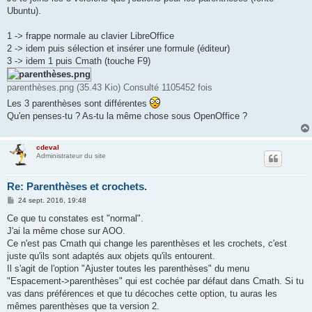
s
Ubuntu).
a
g
e
1 -> frappe normale au clavier LibreOffice
2 -> idem puis sélection et insérer une formule (éditeur)
3 -> idem 1 puis Cmath (touche F9)
parenthèses.png (35.43 Kio) Consulté 1105452 fois
Les 3 parenthèses sont différentes
Qu'en penses-tu ? As-tu la même chose sous OpenOffice ?
cdeval
Administrateur du site
Re: Parenthèses et crochets.
M
24 sept. 2016, 19:48
e
s
Ce que tu constates est "normal".
s
J'ai la même chose sur AOO.
a
g
Ce n'est pas Cmath qui change les parenthèses et les crochets, c'est
e
juste qu'ils sont adaptés aux objets qu'ils entourent.
Il s'agit de l'option "Ajuster toutes les parenthèses" du menu
"Espacement->parenthèses" qui est cochée par défaut dans Cmath. Si tu
vas dans préférences et que tu décoches cette option, tu auras les
mêmes parenthèses que ta version 2.