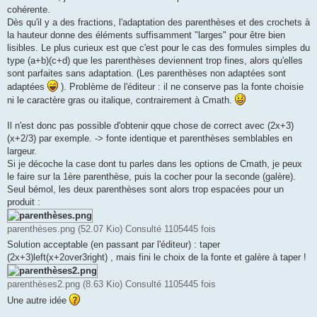
e
cohérente.
Dès qu'il y a des fractions, l'adaptation des parenthèses et des crochets à
la hauteur donne des éléments suffisamment "larges" pour être bien
lisibles. Le plus curieux est que c'est pour le cas des formules simples du
type (a+b)(c+d) que les parenthèses deviennent trop fines, alors qu'elles
sont parfaites sans adaptation. (Les parenthèses non adaptées sont
adaptées
). Problème de l'éditeur : il ne conserve pas la fonte choisie
ni le caractère gras ou italique, contrairement à Cmath.
Il n'est donc pas possible d'obtenir qque chose de correct avec (2x+3)
(x+2/3) par exemple. -> fonte identique et parenthèses semblables en
largeur.
Si je décoche la case dont tu parles dans les options de Cmath, je peux
le faire sur la 1ère parenthèse, puis la cocher pour la seconde (galère).
Seul bémol, les deux parenthèses sont alors trop espacées pour un
produit :
parenthèses.png (52.07 Kio) Consulté 1105445 fois
Solution acceptable (en passant par l'éditeur) : taper
(2x+3)left(x+2over3right) , mais fini le choix de la fonte et galère à taper !
parenthèses2.png (8.63 Kio) Consulté 1105445 fois
Une autre idée