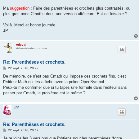
Ma
suggestion
: Faire des parenthèses et crochets plus contrastés, ou
plus gras avec Cmaths dans une version ultérieure. Est-ce faisable ?
Voilà. Merci et bonne journée.
JP
cdeval
Administrateur du site
Re: Parenthèses et crochets.
M
22 sept. 2016, 20:22
e
s
De mémoire, ce n'est pas Cmath qui impose ces crochets fins, c'est
s
l'éditeur Math qui les affiche avec la police OpenSymbol.
a
g
Peux-tu me confirmer que si tu tapes une formule dans l'éditeur sans
e
passer par Cmath, le problème est le même ?
jpp
Re: Parenthèses et crochets.
M
22 sept. 2016, 20:47
e
s
Je te joins les 3 versions que j'obtiens pour les parenthèses (fonte