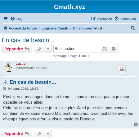
Cmath.xyz
FAQ
Inscription
Connexion
R
Accueil du forum
Logiciels Cmath
Cmath pour Word
e
En cas de besoin...
c
Rechercher
Recherche 
Répondre
h
1 message • Page
1
sur
1
e
cdeval
r
Administrateur du site
c
h
En cas de besoin...
e
M
04 sept. 2016, 19:35
e
r
s
Postez vos messages dans ce forum... mais je ne sais pas si je serai
s
capable de vous aider.
a
g
Cela fait des années que je n'utilise plus Word je ne sais pas pendant
e
combien de versions encore Microsoft assurera la compatibilité avec les
champs équations et/ou le visual basic de l'époque...
Répondre