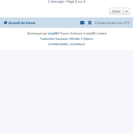
1 message • Page
1
sur
1
Aller
Accueil du forum
Fuseau horaire sur
UTC
Développé par
phpBB
® Forum Software © phpBB Limited
Traduction française officielle
©
Qiaeru
Confidentialité
|
Conditions