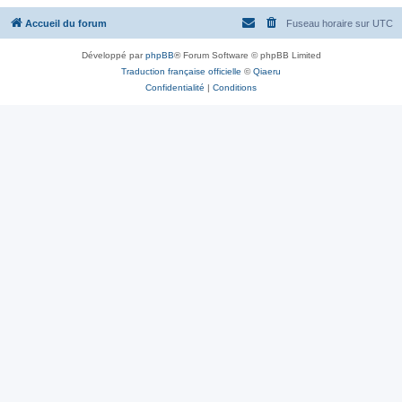
Accueil du forum
Fuseau horaire sur
UTC
Développé par
phpBB
® Forum Software © phpBB Limited
Traduction française officielle
©
Qiaeru
Confidentialité
|
Conditions