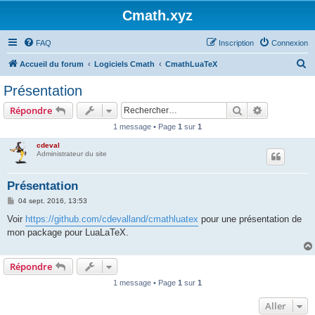
Cmath.xyz
FAQ
Inscription
Connexion
R
Accueil du forum
Logiciels Cmath
CmathLuaTeX
e
Présentation
c
Rechercher
Recherche 
Répondre
h
1 message • Page
1
sur
1
e
cdeval
r
Administrateur du site
c
h
Présentation
e
M
04 sept. 2016, 13:53
e
r
s
Voir
https://github.com/cdevalland/cmathluatex
pour une présentation de
s
mon package pour LuaLaTeX.
a
g
e
Répondre
1 message • Page
1
sur
1
Aller