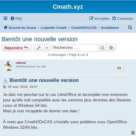
Cmath.xyz
FAQ
Inscription
Connexion
R
Accueil du forum
Logiciels Cmath
CmathOOoCAS
Installation
e
Bientôt une nouvelle version
c
Rechercher
Recherche 
Répondre
h
3 messages • Page
1
sur
1
e
cdeval
r
Administrateur du site
c
h
Bientôt une nouvelle version
e
M
04 sept. 2016, 19:37
e
r
s
Je dois me pencher sur le cas LibreOffice et recompiler mon extension
s
pour qu'elle soit compatible avec les versions plus récentes des librairies
a
g
Linux et Windows 64 bits.
e
Mais je suis incapable de donner une date !
À noter que CmathOOoCAS s'installe sans problème sous OpenOffice
Windows 32/64 bits.