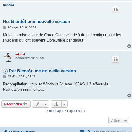
Nono53
Re: Bientôt une nouvelle version
M
20 sept. 2016, 08:52
e
s
Merci, la mise à jour de CmathOoo c'est déjà du pur bonheur pour les
s
linuxiens qui ont souvent LibreOffice par défaut.
a
g
e
cdeval
Administrateur du site
Re: Bientôt une nouvelle version
M
27 déc. 2021, 23:17
e
s
Recompilation Linux et Windows 64 avec XCAS 1.7 effectuée.
s
Publication imminente...
a
g
e
Répondre
3 messages • Page
1
sur
1
Aller