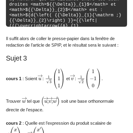
Il suffit alors de coller le presse-papier dans la fenêtre de
redaction de l’article de SPIP, et le résultat sera le suivant :
Sujet 3
u
→
1
3
(
1
1
1
)
v
→
1
2
(
1
−
1
0
)
cours 1
: Soient
:
et
:
.
w
→
(
u
→
;
v
→
;
w
→
)
Trouver
tel que
soit une base orthonormale
directe de l’espace.
cours 2
: Quelle est l’expression du produit scalaire de