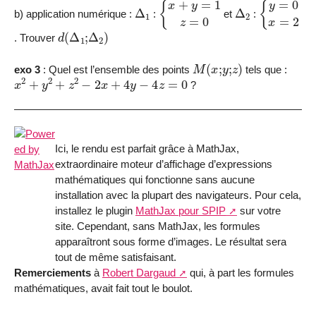
Δ
1
{
x
+
y
=
1
z
=
0
Δ
2
{
y
=
0
x
=
2
b) application numérique :
:
et
:
d
(
Δ
1
;
Δ
2
)
. Trouver
M
(
x
;
y
;
z
)
exo 3
: Quel est l’ensemble des points
tels que :
x
2
+
y
2
+
z
2
−
2
x
+
4
y
−
4
z
=
0
?
Ici, le rendu est parfait grâce à MathJax,
extraordinaire moteur d’affichage d’expressions
mathématiques qui fonctionne sans aucune
installation avec la plupart des navigateurs. Pour cela,
installez le plugin
MathJax pour SPIP
sur votre
site. Cependant, sans MathJax, les formules
apparaîtront sous forme d’images. Le résultat sera
tout de même satisfaisant.
Remerciements
à
Robert Dargaud
qui, à part les formules
mathématiques, avait fait tout le boulot.