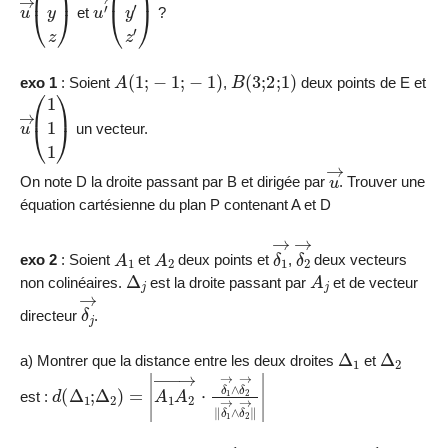
u
→
(
x
y
z
)
u
′
→
(
x
′
y
′
z
′
)
et
?
A
(
1
;
−
1
;
−
1
)
B
(
3
;
2
;
1
)
exo 1
: Soient
,
deux points de E et
u
→
(
1
1
1
)
un vecteur.
u
→
On note D la droite passant par B et dirigée par
. Trouver une
équation cartésienne du plan P contenant A et D
A
1
A
2
δ
1
→
δ
2
→
exo 2
: Soient
et
deux points et
,
deux vecteurs
Δ
j
A
j
non colinéaires.
est la droite passant par
et de vecteur
δ
j
→
directeur
.
Δ
1
Δ
2
a) Montrer que la distance entre les deux droites
et
d
(
Δ
1
;
Δ
2
)
=
|
A
1
A
2
→
⋅
δ
1
→
∧
δ
2
→
‖
δ
1
→
∧
δ
2
→
‖
|
est :