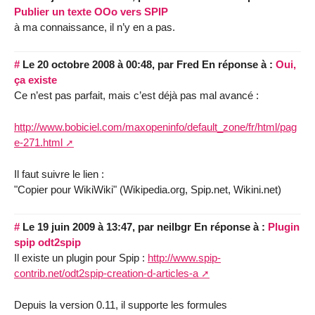
Publier un texte OOo vers SPIP
à ma connaissance, il n’y en a pas.
#
Le 20 octobre 2008 à 00:48
,
par
Fred
En réponse à :
Oui,
ça existe
Ce n’est pas parfait, mais c’est déjà pas mal avancé :
http://www.bobiciel.com/maxopeninfo/default_zone/fr/html/pag
e-271.html
Il faut suivre le lien :
"Copier pour WikiWiki" (Wikipedia.org, Spip.net, Wikini.net)
#
Le 19 juin 2009 à 13:47
,
par
neilbgr
En réponse à :
Plugin
spip odt2spip
Il existe un plugin pour Spip :
http://www.spip-
contrib.net/odt2spip-creation-d-articles-a
Depuis la version 0.11, il supporte les formules